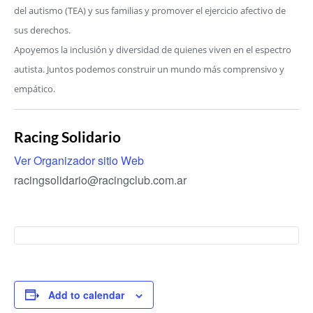
del autismo (TEA) y sus familias y promover el ejercicio afectivo de
sus derechos.
Apoyemos la inclusión y diversidad de quienes viven en el espectro
autista. Juntos podemos construir un mundo más comprensivo y
empático.
2 
ab
Racing Solidario
Ver Organizador sitio Web
eve
racingsolidario@racingclub.com.ar
sob
noso
partic
Add to calendar