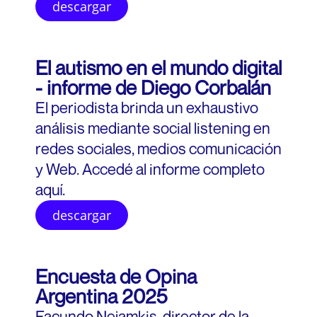
descargar
El autismo en el mundo digital
- informe de Diego Corbalán
El periodista brinda un exhaustivo
2 
análisis mediante social listening en
ab
redes sociales, medios comunicación
y Web. Accedé al informe completo
aquí.
eve
descargar
sob
noso
Encuesta de Opina
Argentina 2025
partic
Facundo Nejamkis, director de la