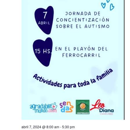
gal
car
tu
eve
abril 7, 2024 @ 8:00 am
-
5:30 pm