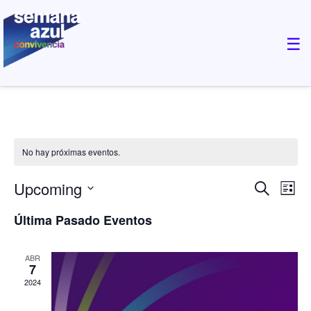
×
☰
No hay próximas eventos.
Eventos
Upcoming
Eve
Búsqueda
Lista
de
Vist
Seleccionar
Última Pasado Eventos
Búsque
de
la
y
Nav
fecha.
ABR
Vistas
7
de
2024
Navegac