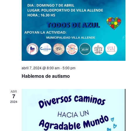
2 
ab
abril 7, 2024 @ 8:00 am
-
5:00 pm
eve
Hablemos de autismo
sob
ABR
7
noso
2024
partic